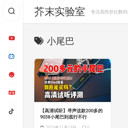
芥末实验室
专注高性价比数码
小尾巴
【高清试听】寻声这款200多的
9038小尾巴到底行不行
2023年11月13日
0