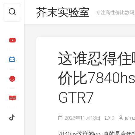
芥末实验室
专注高性价比数码
这谁忍得住
价比7840
GTR7
2023年11月13日
0
jem
7840hs这样的cpu真的是今