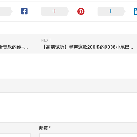
NEXT
【粉丝福利】敬仍在坚持高品质听音乐的你–高性价比双9038q2m 高清HIFI播放器新作寻声饭盒FA4测评
【高清试听】寻声这款200多的9038小尾巴到底行不行
邮箱
*