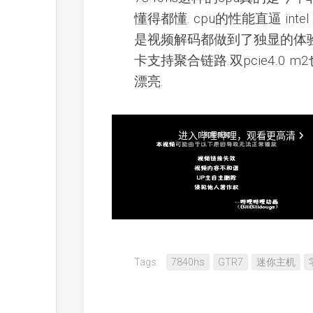
懂得都懂. cpu的性能直逼 inte
是视频解码都做到了独显的体验. d
卡支持聚合链路.双pcie4.0 
漂亮.
Tags:
7840hs
GTR7
迷你主机