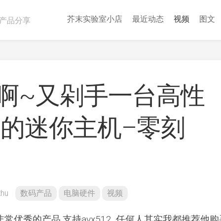
芥末实验室小店
最近动态
视频
图文
产品分享
啊~又剁手一台高性
hs的迷你主机–零刻
zhu
数码产品
电脑硬件
视频
年非常优秀的产品,支持avx512, 任何人其实我都推荐他购