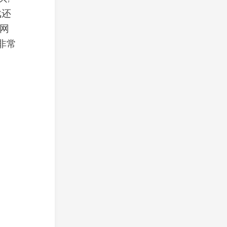
戏还
g网
也非常