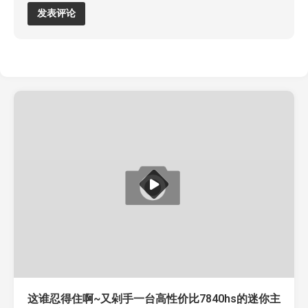
这谁忍得住啊~又剁手一台高性价比7840hs的迷你主