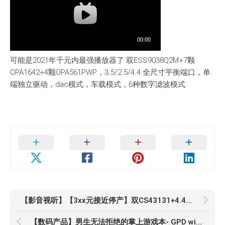
可能是2021年千元内最强播放器了 双ESS9038Q2M+7颗
OPA1642+4颗OPA561PWP，3.5/2.5/4.4 全尺寸平衡端口，单
端独立驱动，dac模式，车载模式，6种数字滤波模式
【影音视听】【3xx元接近停产】双CS43131+4.4mm全平衡—-艾巴索DC04试听测评
【数码产品】男生无法拒绝的掌上游戏本- GPD winmax 2 全面测评体验